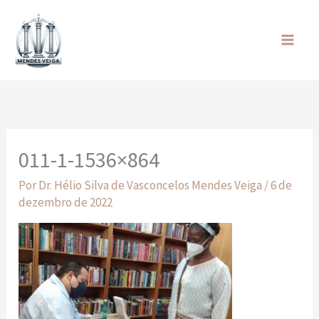
Ir
para
o
conteúdo
011-1-1536×864
Por
Dr. Hélio Silva de Vasconcelos Mendes Veiga
/
6 de
dezembro de 2022