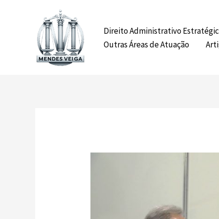
Ir
para
Direito Administrativo Estratégi
o
Outras Áreas de Atuação
Art
conteúdo